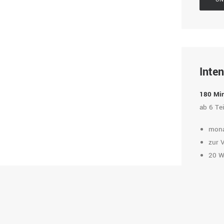
Inten
180 Min
ab 6 Te
mona
zur 
20 W
Unte
UN