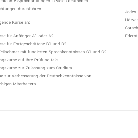
erkannte Sprachprüfungen in vielen deutschen
ichtungen durchführen.
Jedes 
Hörver
lgende Kurse an:
Sprach
se für Anfänger A1 oder A2
Erlern
se für Fortgeschrittene B1 und B2
Teilnehmer mit fundierten Sprachkenntnissen C1 und C2
ngskurse auf Ihre Prüfung telc
ungskurse zur Zulassung zum Studium
se zur Verbesserung der Deutschkenntnisse von
higen Mitarbeitern