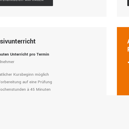
sivunterricht
uten Unterricht pro Termin
ilnehmer
tlicher Kursbeginn möglich
Vorbereitung auf eine Prüfung
ochenstunden à 45 Minuten
rricht täglich von Montag bis Freitag über 4 Wochen
VERBINDLICH ANFRAGEN