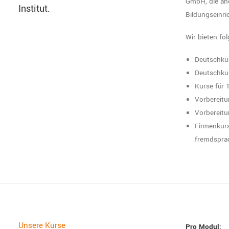
GmbH, die an
Institut.
Bildungseinr
Wir bieten fo
Deutschkur
Deutschkur
Kurse für 
Vorbereitu
Vorbereit
Firmenkur
fremdsprac
Unsere Kurse
Pro Modul: