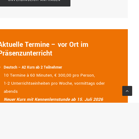
Aktuelle Termine – vor Ort im
Präsenzunterricht
Deutsch – A2 Kurs ab 2 Teilnehmer
10 Termine à 60 Minuten, € 300,00 pro Person,
1-2 Unterrichtseinheiten pro Woche, vormittags oder
abends
Neuer Kurs mit Kennenlernstunde ab 15. Juli 2026
geplant
Anmeldung noch möglich
B1/B2-Kurs ab 2 Teilnehmer
10 Termine à 60 Minuten, € 300,00 pro Person