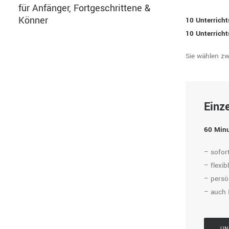
für Anfänger, Fortgeschrittene &
Könner
10 Unterrich
10 Unterrich
Sie wählen z
Einze
60 Minu
– sofor
– flexi
– persö
– auch 
UN